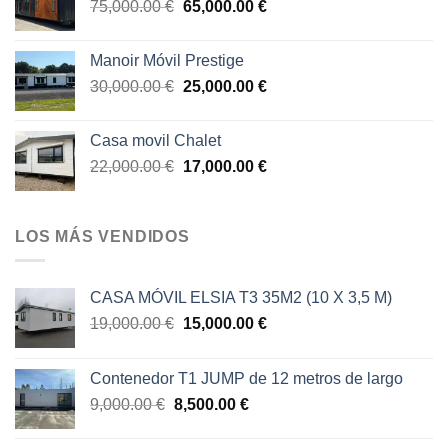
El
El
75,000.00
€
65,000.00
€
12,800.00 €.
11,800.00 €.
precio
precio
original
actual
Manoir Móvil Prestige
era:
es:
El
El
30,000.00
€
25,000.00
€
75,000.00 €.
65,000.00 €.
precio
precio
original
actual
Casa movil Chalet
era:
es:
El
El
22,000.00
€
17,000.00
€
30,000.00 €.
25,000.00 €.
precio
precio
original
actual
era:
es:
LOS MÁS VENDIDOS
22,000.00 €.
17,000.00 €.
CASA MÓVIL ELSIA T3 35M2 (10 X 3,5 M)
El
El
19,000.00
€
15,000.00
€
precio
precio
original
actual
Contenedor T1 JUMP de 12 metros de largo
era:
es:
El
El
9,000.00
€
8,500.00
€
19,000.00 €.
15,000.00 €.
precio
precio
original
actual