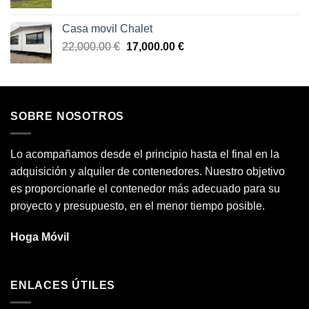
precio
precio
original
actual
Casa movil Chalet
era:
es:
El
El
22,000.00
€
17,000.00
€
30,000.00 €.
25,000.00 €.
precio
precio
original
actual
era:
es:
22,000.00 €.
17,000.00 €.
SOBRE NOSOTROS
Lo acompañamos desde el principio hasta el final en la
adquisición y alquiler de contenedores. Nuestro objetivo
es proporcionarle el contenedor más adecuado para su
proyecto y presupuesto, en el menor tiempo posible.
Hoga Móvil
ENLACES ÚTILES