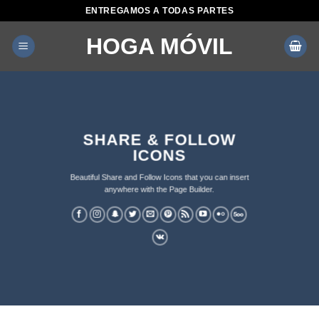
Saltar
ENTREGAMOS A TODAS PARTES
al
HOGA MÓVIL
contenido
SHARE & FOLLOW
ICONS
Beautiful Share and Follow Icons that you can insert
anywhere with the Page Builder.