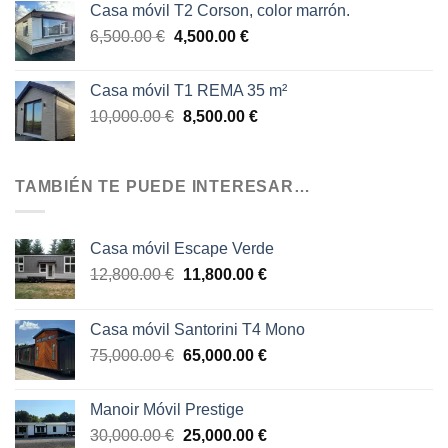
Casa móvil T2 Corson, color marrón.
era:
es:
El
El
6,500.00
€
4,500.00
€
9,000.00 €.
8,500.00 €.
precio
precio
original
actual
Casa móvil T1 REMA 35 m²
era:
es:
El
El
10,000.00
€
8,500.00
€
6,500.00 €.
4,500.00 €.
precio
precio
original
actual
era:
es:
TAMBIÉN TE PUEDE INTERESAR…
10,000.00 €.
8,500.00 €.
Casa móvil Escape Verde
El
El
12,800.00
€
11,800.00
€
precio
precio
original
actual
Casa móvil Santorini T4 Mono
era:
es:
El
El
75,000.00
€
65,000.00
€
12,800.00 €.
11,800.00 €.
precio
precio
original
actual
Manoir Móvil Prestige
era:
es:
El
El
30,000.00
€
25,000.00
€
75,000.00 €.
65,000.00 €.