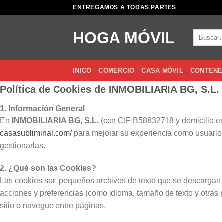
Saltar
ENTREGAMOS A TODAS PARTES
al
contenido
HOGA MÓVIL
Buscar
por:
INICO
COMERCIO
CASA MÓVIL
CONTENE
Política de Cookies de INMOBILIARIA BG, S.L.
1. Información General
En
INMOBILIARIA BG, S.L.
(con CIF B58832718 y domicilio en 
casasubliminal.com/
para mejorar su experiencia como usuario, 
gestionarlas.
2. ¿Qué son las Cookies?
Las cookies son pequeños archivos de texto que se descargan en
acciones y preferencias (como idioma, tamaño de texto y otras 
sitio o navegue entre páginas.