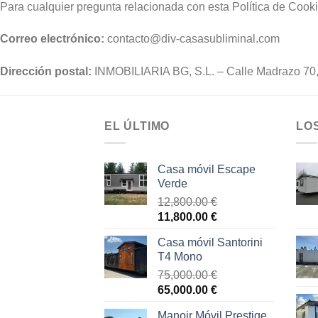
Para cualquier pregunta relacionada con esta Política de Cooki
Correo electrónico:
contacto@div-casasubliminal.com
Dirección postal:
INMOBILIARIA BG, S.L. – Calle Madrazo 70
EL ÚLTIMO
LO
Casa móvil Escape
Verde
12,800.00
€
El
El
11,800.00
€
precio
precio
Casa móvil Santorini
original
actual
T4 Mono
era:
es:
75,000.00
€
12,800.00 €.
11,800.00 €.
El
El
65,000.00
€
precio
precio
Manoir Móvil Prestige