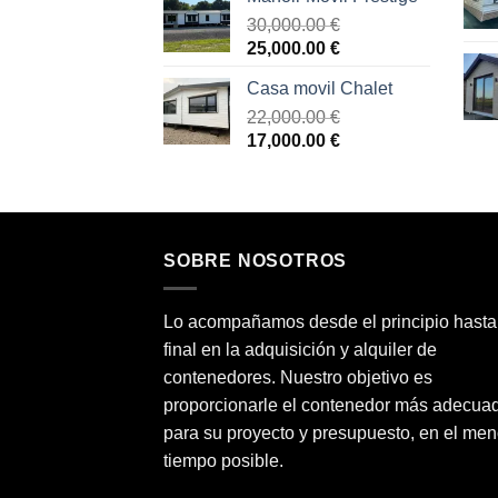
original
actual
era:
30,000.00
€
es:
El
El
75,000.00 €.
25,000.00
€
65,000.00 €.
precio
precio
Casa movil Chalet
original
actual
era:
22,000.00
€
es:
El
El
30,000.00 €.
17,000.00
€
25,000.00 €.
precio
precio
original
actual
era:
es:
22,000.00 €.
17,000.00 €.
SOBRE NOSOTROS
Lo acompañamos desde el principio hasta
final en la adquisición y alquiler de
contenedores. Nuestro objetivo es
proporcionarle el contenedor más adecua
para su proyecto y presupuesto, en el men
tiempo posible.