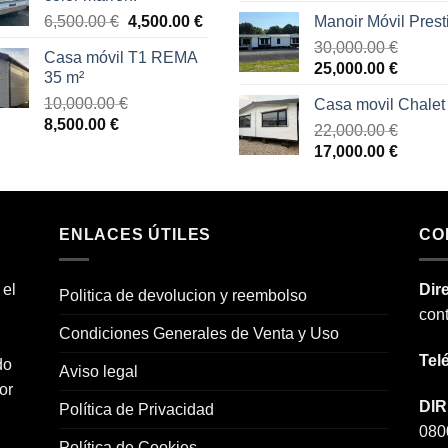
era:
es:
precio
precio
El
El
6,500.00
€
4,500.00
€
Manoir Móvil Prest
9,000.00 €.
8,500.00 €.
original
actual
precio
precio
era:
30,000.00
€
es:
Casa móvil T1 REMA
original
actual
El
El
75,000.00 €.
25,000.00
€
65,000
35 m²
era:
es:
precio
precio
10,000.00
€
6,500.00 €.
4,500.00 €.
Casa movil Chalet
original
actual
El
El
8,500.00
€
era:
22,000.00
€
es:
precio
precio
El
El
30,000.00 €.
17,000.00
€
25,000
original
actual
precio
precio
era:
es:
original
actual
10,000.00 €.
8,500.00 €.
era:
es:
ENLACES ÚTILES
22,000.00 €.
17,000
CO
 el
Dir
Politica de devolucion y reembolso
con
Condiciones Generales de Venta y Uso
Tel
do
Aviso legal
or
DIR
Política de Privacidad
080
Política de Cookies