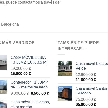
es, puede contactarnos a través de:
, Barcelona
S MÁS VENDIDOS
TAMBIÉN TE PUEDE
INTERESAR…
CASA MÓVIL ELSIA
T3 35M2 (10 X 3,5 M)
Casa móvil Escap
Verde
19,000.00
€
El
El
15,000.00
€
12,800.00
€
precio
precio
El
El
11,800.00
€
Contenedor T1 JUMP
original
actual
precio
precio
de 12 metros de largo
Casa móvil Santori
era:
es:
original
actual
El
El
T4 Mono
9,000.00
€
8,500.00
€
19,000.00 €.
15,000.00 €.
era:
es:
precio
precio
75,000.00
€
12,800.00 €.
11,800.
Casa móvil T2 Corson,
original
actual
El
El
65,000.00
€
color marrón.