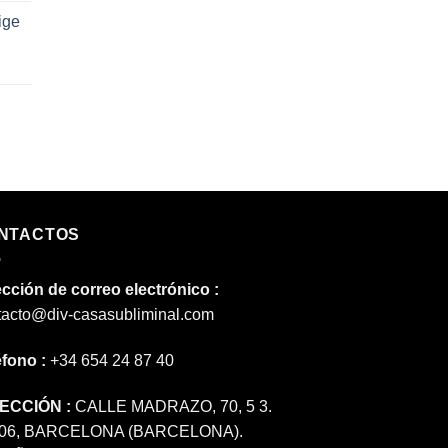
ige
.00 €.
.00 €.
.00 €.
NTACTOS
ección de correo electrónico :
tacto@div-casasubliminal.com
éfono :
+34 654 24 87 40
ECCIÓN :
CALLE MADRAZO, 70, 5 3.
06, BARCELONA (BARCELONA).