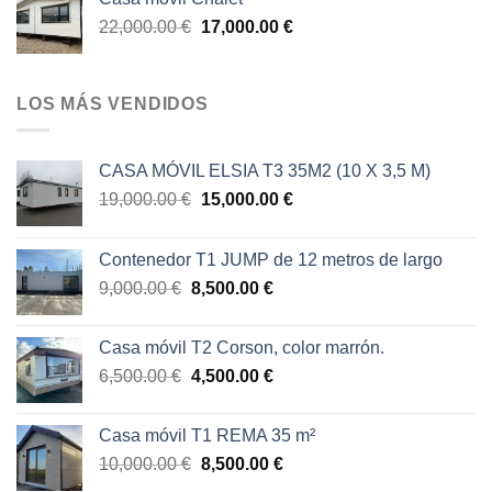
era:
es:
El
El
22,000.00
€
17,000.00
€
30,000.00 €.
25,000.00 €.
precio
precio
original
actual
era:
es:
LOS MÁS VENDIDOS
22,000.00 €.
17,000.00 €.
CASA MÓVIL ELSIA T3 35M2 (10 X 3,5 M)
El
El
19,000.00
€
15,000.00
€
precio
precio
original
actual
Contenedor T1 JUMP de 12 metros de largo
era:
es:
El
El
9,000.00
€
8,500.00
€
19,000.00 €.
15,000.00 €.
precio
precio
original
actual
Casa móvil T2 Corson, color marrón.
era:
es:
El
El
6,500.00
€
4,500.00
€
9,000.00 €.
8,500.00 €.
precio
precio
original
actual
Casa móvil T1 REMA 35 m²
era:
es:
El
El
10,000.00
€
8,500.00
€
6,500.00 €.
4,500.00 €.
precio
precio