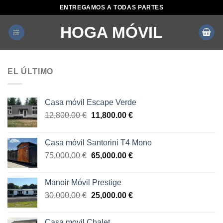
Saltar
ENTREGAMOS A TODAS PARTES
al
HOGA MÓVIL
contenido
EL ÚLTIMO
Casa móvil Escape Verde
El
El
12,800.00
€
11,800.00
€
precio
precio
original
actual
Casa móvil Santorini T4 Mono
era:
es:
El
El
75,000.00
€
65,000.00
€
12,800.00 €.
11,800.00 €.
precio
precio
original
actual
Manoir Móvil Prestige
era:
es:
El
El
30,000.00
€
25,000.00
€
75,000.00 €.
65,000.00 €.
precio
precio
original
actual
Casa movil Chalet