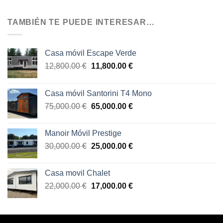
original
actual
era:
es:
TAMBIÉN TE PUEDE INTERESAR…
10,000.00 €.
8,500.00 €.
Casa móvil Escape Verde
El
El
12,800.00
€
11,800.00
€
precio
precio
original
actual
Casa móvil Santorini T4 Mono
era:
es:
El
El
75,000.00
€
65,000.00
€
12,800.00 €.
11,800.00 €.
precio
precio
original
actual
Manoir Móvil Prestige
era:
es:
El
El
30,000.00
€
25,000.00
€
75,000.00 €.
65,000.00 €.
precio
precio
original
actual
Casa movil Chalet
era:
es:
El
El
22,000.00
€
17,000.00
€
30,000.00 €.
25,000.00 €.
precio
precio
original
actual
era:
es: