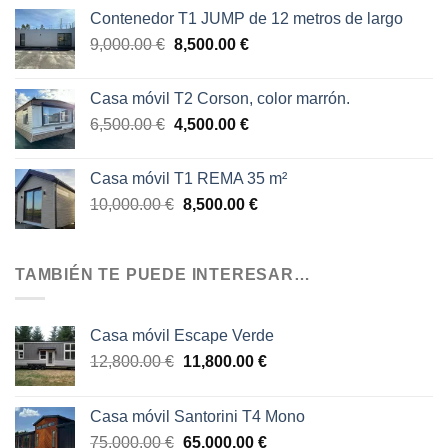
original
actual
Contenedor T1 JUMP de 12 metros de largo
era:
es:
El
El
9,000.00
€
8,500.00
€
19,000.00 €.
15,000.00 €.
precio
precio
original
actual
Casa móvil T2 Corson, color marrón.
era:
es:
El
El
6,500.00
€
4,500.00
€
9,000.00 €.
8,500.00 €.
precio
precio
original
actual
Casa móvil T1 REMA 35 m²
era:
es:
El
El
10,000.00
€
8,500.00
€
6,500.00 €.
4,500.00 €.
precio
precio
original
actual
era:
es:
TAMBIÉN TE PUEDE INTERESAR…
10,000.00 €.
8,500.00 €.
Casa móvil Escape Verde
El
El
12,800.00
€
11,800.00
€
precio
precio
original
actual
Casa móvil Santorini T4 Mono
era:
es:
El
El
75,000.00
€
65,000.00
€
12,800.00 €.
11,800.00 €.