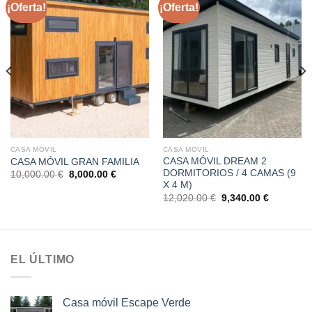
¡Oferta!
¡Oferta!
CASA MÓVIL
CASA MÓVIL
CASA MÓVIL DREAM 2
CASA MÓVIL GRAN FAMILIA
DORMITORIOS / 4 CAMAS (9
El
El
10,000.00
€
8,000.00
€
precio
precio
X 4 M)
original
actual
El
El
12,020.00
€
9,340.00
€
era:
es:
precio
precio
10,000.00 €.
8,000.00 €.
original
actual
era:
es:
€.
12,020.00 €.
9,340.00 
EL ÚLTIMO
Casa móvil Escape Verde