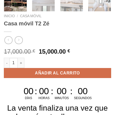
INICIO
/
CASA MÓVIL
Casa móvil T2 Zé
El
El
17,000.00
15,000.00
€
€
precio
precio
Casa móvil T2 Zé cantidad
original
actual
era:
es:
AÑADIR AL CARRITO
17,000.00 €.
15,000.00 €.
00
:
00
:
00
:
00
DÍAS
HORAS
MINUTOS
SEGUNDOS
La venta finaliza una vez que