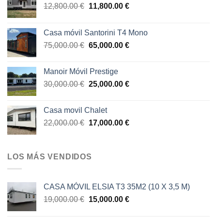
El
El
12,800.00
€
11,800.00
€
precio
precio
original
actual
Casa móvil Santorini T4 Mono
era:
es:
El
El
75,000.00
€
65,000.00
€
12,800.00 €.
11,800.00 €.
precio
precio
original
actual
Manoir Móvil Prestige
era:
es:
El
El
30,000.00
€
25,000.00
€
75,000.00 €.
65,000.00 €.
precio
precio
original
actual
Casa movil Chalet
era:
es:
El
El
22,000.00
€
17,000.00
€
30,000.00 €.
25,000.00 €.
precio
precio
original
actual
era:
es:
LOS MÁS VENDIDOS
22,000.00 €.
17,000.00 €.
CASA MÓVIL ELSIA T3 35M2 (10 X 3,5 M)
El
El
19,000.00
€
15,000.00
€
precio
precio