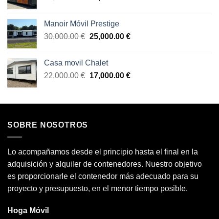
precio
precio
original
actual
Manoir Móvil Prestige
era:
es:
El
El
30,000.00
€
25,000.00
€
75,000.00 €.
65,000.00 €.
precio
precio
original
actual
Casa movil Chalet
era:
es:
El
El
22,000.00
€
17,000.00
€
30,000.00 €.
25,000.00 €.
precio
precio
original
actual
era:
es:
22,000.00 €.
17,000.00 €.
SOBRE NOSOTROS
Lo acompañamos desde el principio hasta el final en la
adquisición y alquiler de contenedores. Nuestro objetivo
es proporcionarle el contenedor más adecuado para su
proyecto y presupuesto, en el menor tiempo posible.
Hoga Móvil