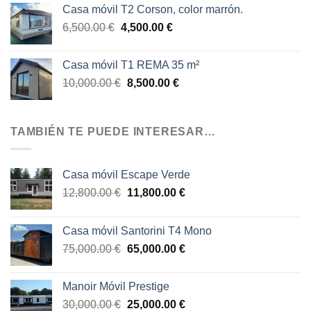
original
actual
Casa móvil T2 Corson, color marrón.
era:
es:
El
El
6,500.00
€
4,500.00
€
9,000.00 €.
8,500.00 €.
precio
precio
original
actual
Casa móvil T1 REMA 35 m²
era:
es:
El
El
10,000.00
€
8,500.00
€
6,500.00 €.
4,500.00 €.
precio
precio
original
actual
era:
es:
TAMBIÉN TE PUEDE INTERESAR…
10,000.00 €.
8,500.00 €.
Casa móvil Escape Verde
El
El
12,800.00
€
11,800.00
€
precio
precio
original
actual
Casa móvil Santorini T4 Mono
era:
es:
El
El
75,000.00
€
65,000.00
€
12,800.00 €.
11,800.00 €.
precio
precio
original
actual
Manoir Móvil Prestige
era:
es:
El
El
30,000.00
€
25,000.00
€
75,000.00 €.
65,000.00 €.