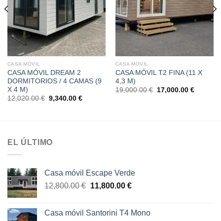
CASA MÓVIL
CASA MÓVIL
CASA MÓVIL DREAM 2
CASA MÓVIL T2 FINA (11 X
DORMITORIOS / 4 CAMAS (9
4,3 M)
X 4 M)
El
El
19,000.00
€
17,000.00
€
precio
precio
El
El
12,020.00
€
9,340.00
€
original
actual
precio
precio
era:
es:
original
actual
.00 €.
19,000.00 €.
17,000.0
era:
es:
12,020.00 €.
9,340.00 €.
EL ÚLTIMO
Casa móvil Escape Verde
El
El
12,800.00
€
11,800.00
€
precio
precio
original
actual
Casa móvil Santorini T4 Mono
era:
es: