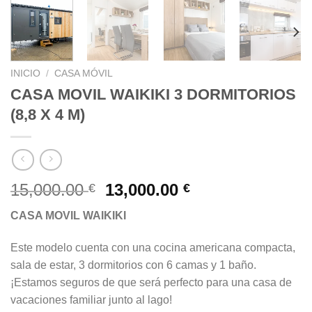
INICIO
/
CASA MÓVIL
CASA MOVIL WAIKIKI 3 DORMITORIOS
(8,8 X 4 M)
El
El
15,000.00
13,000.00
€
€
precio
precio
CASA MOVIL WAIKIKI
original
actual
era:
es:
Este modelo cuenta con una cocina americana compacta,
15,000.00 €.
13,000.00 €.
sala de estar, 3 dormitorios con 6 camas y 1 baño.
¡Estamos seguros de que será perfecto para una casa de
vacaciones familiar junto al lago!