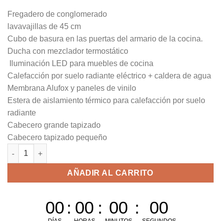
Fregadero de conglomerado
lavavajillas de 45 cm
Cubo de basura en las puertas del armario de la cocina.
Ducha con mezclador termostático
Iluminación LED para muebles de cocina
Calefacción por suelo radiante eléctrico + caldera de agua
Membrana Alufox y paneles de vinilo
Estera de aislamiento térmico para calefacción por suelo
radiante
Cabecero grande tapizado
Cabecero tapizado pequeño
CASA MOVIL WAIKIKI 3 DORMITORIOS (8,8 X 4 M) cantidad
AÑADIR AL CARRITO
00
:
00
:
00
:
00
DÍAS
HORAS
MINUTOS
SEGUNDOS