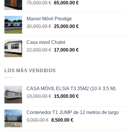
El
El
75,000.00
€
65,000.00
€
12,800.00 €.
11,800.00 €.
precio
precio
original
actual
Manoir Móvil Prestige
era:
es:
El
El
30,000.00
€
25,000.00
€
75,000.00 €.
65,000.00 €.
precio
precio
original
actual
Casa movil Chalet
era:
es:
El
El
22,000.00
€
17,000.00
€
30,000.00 €.
25,000.00 €.
precio
precio
original
actual
era:
es:
LOS MÁS VENDIDOS
22,000.00 €.
17,000.00 €.
CASA MÓVIL ELSIA T3 35M2 (10 X 3,5 M)
El
El
19,000.00
€
15,000.00
€
precio
precio
original
actual
Contenedor T1 JUMP de 12 metros de largo
era:
es:
El
El
9,000.00
€
8,500.00
€
19,000.00 €.
15,000.00 €.
precio
precio