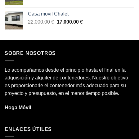
precio
precio
original
actual
Casa movil Chalet
era:
es:
El
El
22,000.00
€
17,000.00
€
30,000.00 €.
25,000.00 €.
precio
precio
original
actual
era:
es:
22,000.00 €.
17,000.00 €.
SOBRE NOSOTROS
Lo acompañamos desde el principio hasta el final en la
adquisición y alquiler de contenedores. Nuestro objetivo
es proporcionarle el contenedor más adecuado para su
proyecto y presupuesto, en el menor tiempo posible.
Hoga Móvil
ENLACES ÚTILES