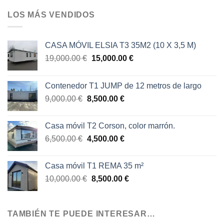
original
actual
era:
es:
LOS MÁS VENDIDOS
22,000.00 €.
17,000.00 €.
CASA MÓVIL ELSIA T3 35M2 (10 X 3,5 M)
El
El
19,000.00
€
15,000.00
€
precio
precio
original
actual
Contenedor T1 JUMP de 12 metros de largo
era:
es:
El
El
9,000.00
€
8,500.00
€
19,000.00 €.
15,000.00 €.
precio
precio
original
actual
Casa móvil T2 Corson, color marrón.
era:
es:
El
El
6,500.00
€
4,500.00
€
9,000.00 €.
8,500.00 €.
precio
precio
original
actual
Casa móvil T1 REMA 35 m²
era:
es:
El
El
10,000.00
€
8,500.00
€
6,500.00 €.
4,500.00 €.
precio
precio
original
actual
era:
es:
TAMBIÉN TE PUEDE INTERESAR…
10,000.00 €.
8,500.00 €.