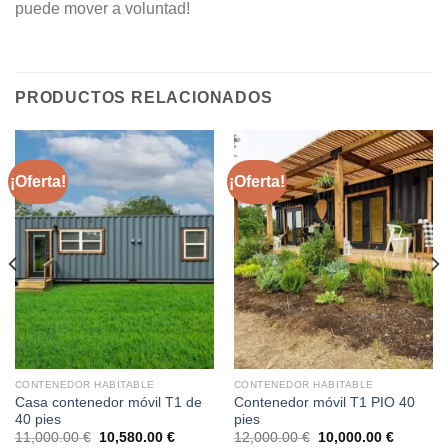
puede mover a voluntad!
PRODUCTOS RELACIONADOS
¡Oferta!
¡Oferta!
CONTENEDOR HABITABLE
CONTENEDOR HABITABLE
Casa contenedor móvil T1 de
Contenedor móvil T1 PIO 40
40 pies
pies
El
El
El
El
11,000.00
€
10,580.00
€
12,000.00
€
10,000.00
€