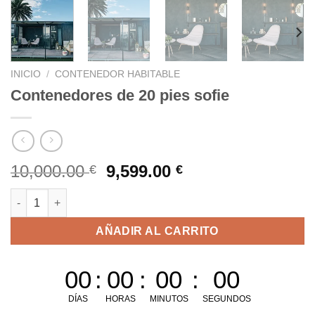
INICIO
/
CONTENEDOR HABITABLE
Contenedores de 20 pies sofie
El
El
10,000.00
9,599.00
€
€
precio
precio
Contenedores de 20 pies sofie cantidad
original
actual
era:
es:
AÑADIR AL CARRITO
10,000.00 €.
9,599.00 €.
00
:
00
:
00
:
00
DÍAS
HORAS
MINUTOS
SEGUNDOS