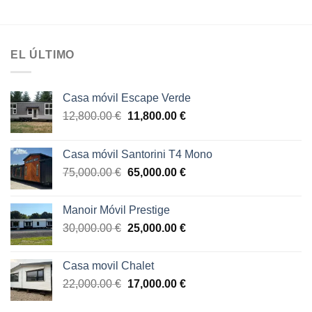
precio
precio
precio
precio
original
actual
original
actual
€.
era:
es:
era:
es:
11,000.00 €.
10,580.00 €.
12,000.00 €.
10,000.0
EL ÚLTIMO
Casa móvil Escape Verde
El
El
12,800.00
€
11,800.00
€
precio
precio
original
actual
Casa móvil Santorini T4 Mono
era:
es:
El
El
75,000.00
€
65,000.00
€
12,800.00 €.
11,800.00 €.
precio
precio
original
actual
Manoir Móvil Prestige
era:
es:
El
El
30,000.00
€
25,000.00
€
75,000.00 €.
65,000.00 €.
precio
precio
original
actual
Casa movil Chalet
era:
es:
El
El
22,000.00
€
17,000.00
€
30,000.00 €.
25,000.00 €.
precio
precio