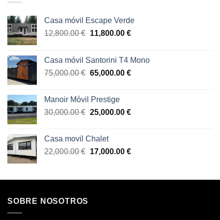
Casa móvil Escape Verde
El
El
12,800.00
€
11,800.00
€
precio
precio
original
actual
Casa móvil Santorini T4 Mono
era:
es:
El
El
75,000.00
€
65,000.00
€
12,800.00 €.
11,800.00 €.
precio
precio
original
actual
Manoir Móvil Prestige
era:
es:
El
El
30,000.00
€
25,000.00
€
75,000.00 €.
65,000.00 €.
precio
precio
original
actual
Casa movil Chalet
era:
es:
El
El
22,000.00
€
17,000.00
€
30,000.00 €.
25,000.00 €.
precio
precio
original
actual
era:
es:
22,000.00 €.
17,000.00 €.
SOBRE NOSOTROS